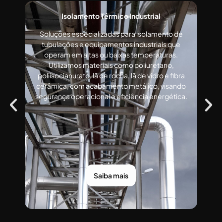
Isolamento Térmico Industrial
Soluções especializadas para isolamento de
tubulações e equipamentos industriais que
operam em altas ou baixas temperaturas.
Utilizamos materiais como poliuretano,
poliisocianurato, lã de rocha, lã de vidro e fibra
cerâmica, com acabamento metálico, visando
segurança operacional e eficiência energética.
Saiba mais