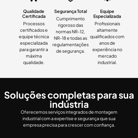
Qualidade
Segurança Total
Equipe
Certificada
Especializada
Cumprimento
Processos
Profissionais
rigoroso das
certificados e
altamente
normas NR-12,
equipe técnica
qualificados com
NR-18 e todas as
especializada
anos de
regulamentações
para garantir a
experiência no
de segurança.
máxima
mercado
qualidade.
industrial.
Soluções completas para sua
indústria
Oferecemos serviços integrados de montagem
industrial com a expertise e segurança que sua
empresa precisa para crescer com confiança.